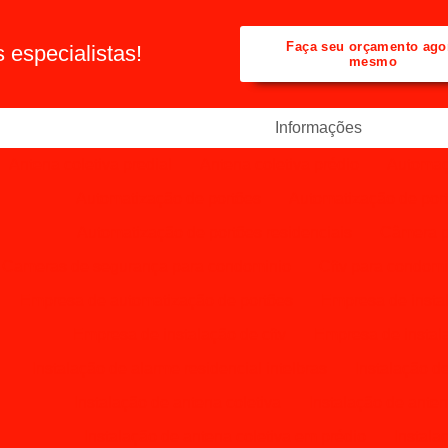
Faça seu orçamento ago
especialistas!
mesmo
Informações
Antena coletiva predial
Antena coletiva prédio
Automaç
Automatização de portões
Automatização de por
Automatização de portões residenciais
Câmera p
Cameras de segurança para condominio
Cftv para condomi
Empresa de automatização de portões
Empresa de instal
Empresa de instalação de cftv
Empresa de instala
Instalação de alarme residencial intelbras
Instalação de
Instalação de antena coletiva
Instalação de antena
Instalação de antena coletiva em prédio
Instala