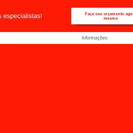
Faça seu orçamento ago
especialistas!
mesmo
Informações
Antena coletiva predial
Antena coletiva prédio
Automaç
Automatização de portões
Automatização de por
Automatização de portões residenciais
Câmera p
Cameras de segurança para condominio
Cftv para condomi
Empresa de automatização de portões
Empresa de instal
Empresa de instalação de cftv
Empresa de instala
Instalação de alarme residencial intelbras
Instalação de
Instalação de antena coletiva
Instalação de antena
Instalação de antena coletiva em prédio
Instala