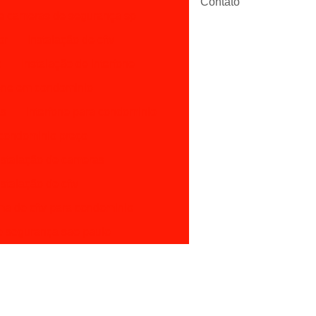
Contato
de cameras de segurança sp
or
Instalação de cftv
o
Instalação de interfone
fone em condominio
as
Interfone para condominio
 condominio preço
nstalação de cameras
stalação de cftv
ma de cftv para condominio
 segurança sao paulo