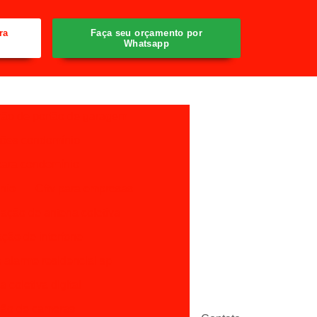
ra
Faça seu orçamento por
Whatsapp
ão de portão de garagem
tões condomínio
ara condomínio
nio
Cftv para empresas
ação de antena coletiva
ção de interfone
 alarme residencial sp
 coletiva digital
ção de cameras