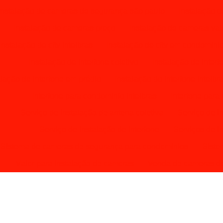
Instalação de cameras de segurança são paulo
Instalação 
Instalação de cameras preço
Instalação de cameras val
Instalação de cftv intelbras
Instalação de cftv em condomini
Instalação de interfone coletivo
Instalação de inter
alação de interfone em prédio
Instalação do interfone intelbr
Interfone para condominio intelbras
Interfone para
Serviço de instalação de antena coletiva
Serviço de i
Serviço de instalação de interfone
Serviços de in
Sistema de cameras de segurança para condominios
Siste
Valor para instalação de cameras
Venda de cameras de